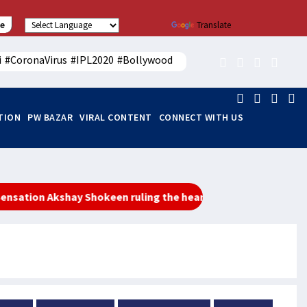
e
Powered by
Translate
i
#CoronaVirus
#IPL2020
#Bollywood
ITION
PW BAZAR
VIRAL CONTENT
CONNECT WITH US
n Akshay Shokeen ruling the hearts of youth
महामारी