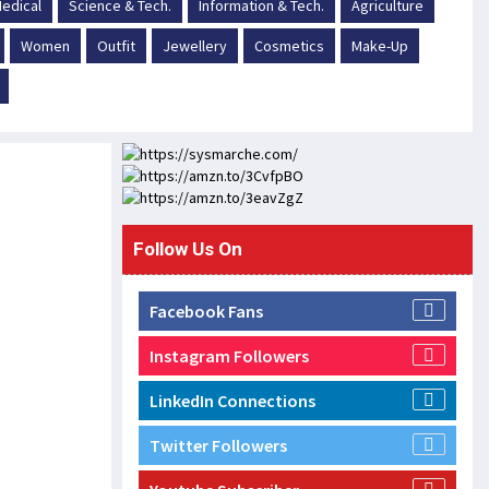
edical
Science & Tech.
Information & Tech.
Agriculture
Women
Outfit
Jewellery
Cosmetics
Make-Up
Follow Us On
Facebook Fans
Instagram Followers
LinkedIn Connections
Twitter Followers