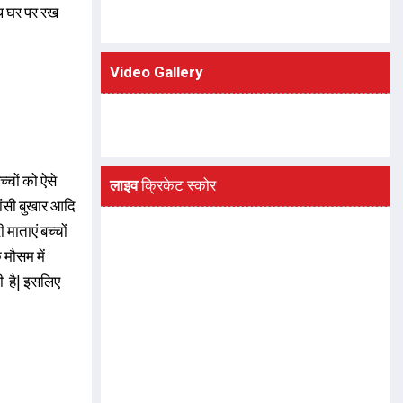
ाथ घर पर रख
Video Gallery
्चों को ऐसे
लाइव
क्रिकेट स्कोर
खांसी बुखार आदि
 माताएं बच्चों
 मौसम में
ी है| इसलिए