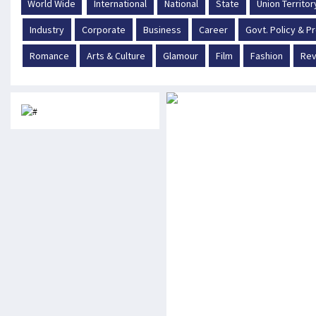
World Wide
International
National
State
Union Territor
Industry
Corporate
Business
Career
Govt. Policy & 
Romance
Arts & Culture
Glamour
Film
Fashion
Rev