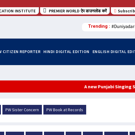
CATION INSTITUTE
PREMIER WORLD ऐप डाउनलोड करें
Subscrib
#Duniyadar
Trending :
W CITIZEN REPORTER
HINDI DIGITAL EDITION
ENGLISH DIGITAL ED
A new Punjabi Singing Sensatio
PW Sister Concern
PW Book at Records