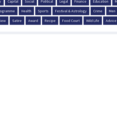
y
Capital
Social
Political
Legal
Finance
Education
M
Programme
Health
Sports
Festival & Astrology
Crime
Men
iew
Satire
Award
Recipe
Food Court
Wild Life
Advice