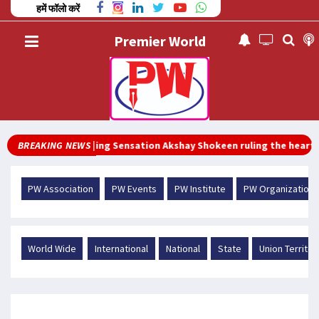
हमें फॉलो करें
Premier World
w Punjabi Singing Sensation Akshay Shokeen ruling the hearts of y
BREAKING NEWS |
PW Association
PW Events
PW Institute
PW Organization
World Wide
International
National
State
Union Territor
PW Entertainment