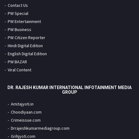
Contact Us
PW Special
PW Entertainment
PW Business
PW Citizen Reporter
Hindi Digital Edition
English Digital Edition
PW BAZAR
Viral Content
DR. RAJESH KUMAR INTERNATIONAL INFOTAINMENT MEDIA
GROUP
Amitajyoti.in
Choodiyaan.com
Crimeissue.com
Drrajeshkumarmediagroup.com
Grihjyoti.com