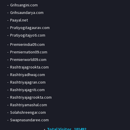
Grihsangini.com
Grihsaundarya.com
Paayal.net
Pratiyogitagaurav.com
Pratiyogitajyoti.com
Premierindia09.com
Premiernation09.com
Premierworld09.com
Rashtrajagrookta.com
Rashtriyadhwaj.com
Rashtriyajagran.com
Rashtriyajagriti.com
Rashtriyajagrookta.com
Rashtriyamashal.com
Solahshreengar.com
Swapnasundaree.com
Total Visitor
101492