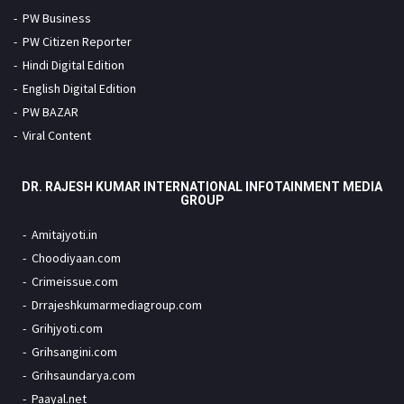
PW Business
PW Citizen Reporter
Hindi Digital Edition
English Digital Edition
PW BAZAR
Viral Content
DR. RAJESH KUMAR INTERNATIONAL INFOTAINMENT MEDIA
GROUP
Amitajyoti.in
Choodiyaan.com
Crimeissue.com
Drrajeshkumarmediagroup.com
Grihjyoti.com
Grihsangini.com
Grihsaundarya.com
Paayal.net