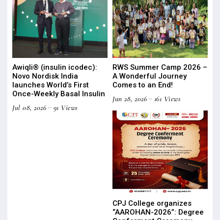
Awiqli® (insulin icodec):
RWS Summer Camp 2026 –
Novo Nordisk India
A Wonderful Journey
launches World’s First
Comes to an End!
Once-Weekly Basal Insulin
Jun 28, 2026
161 Views
Jul 08, 2026
91 Views
CPJ College organizes
“AAROHAN-2026”: Degree