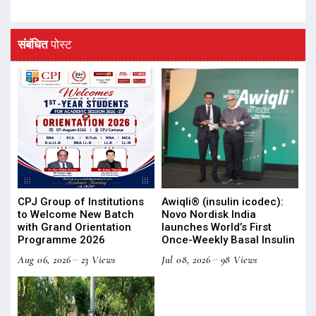
संबंधित
पोस्ट
CPJ Group of Institutions
Awiqli® (insulin icodec):
to Welcome New Batch
Novo Nordisk India
with Grand Orientation
launches World’s First
Programme 2026
Once-Weekly Basal Insulin
Aug 06, 2026
23 Views
Jul 08, 2026
98 Views