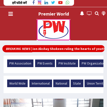
हमें फॉलो करें
Premier World
ing Sensation Akshay Shokeen ruling the hearts of youth
BREAKING NEWS |
PW Association
PW Events
PW Institute
PW Organization
World Wide
International
National
State
Union Territor