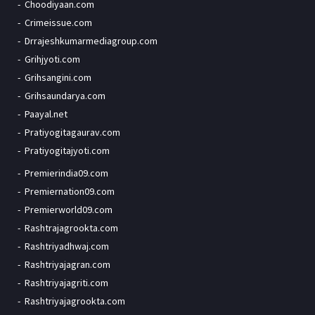
Choodiyaan.com
Crimeissue.com
Drrajeshkumarmediagroup.com
Grihjyoti.com
Grihsangini.com
Grihsaundarya.com
Paayal.net
Pratiyogitagaurav.com
Pratiyogitajyoti.com
Premierindia09.com
Premiernation09.com
Premierworld09.com
Rashtrajagrookta.com
Rashtriyadhwaj.com
Rashtriyajagran.com
Rashtriyajagriti.com
Rashtriyajagrookta.com