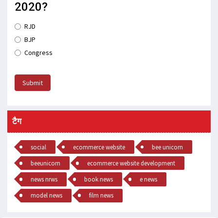
2020?
RJD
BJP
Congress
Submit
टैग
social
ecommerce website
bee unicorn
beeunicorn
ecommerce website development
news nrws
book news
e news
model news
film news